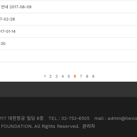
안내 2017-08-09
-02-28
-01-14
30
1
2
3
4
5
6
7
8
9
117 대한항공 빌딩 6층
TEL : 02-753-6505
mail : admin@ilwoo
 FOUNDATION. All Rights Reserved.
관리자